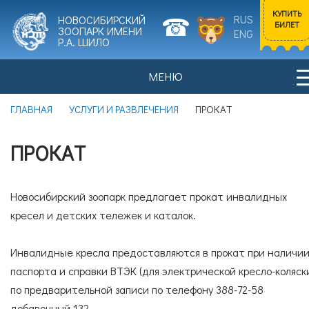
КУПИТЬ
RUS
НОВОСИБИРСКИЙ
БИЛЕТ
ЗООПАРК ИМЕНИ
ENG
Р.А. ШИЛО
МЕНЮ
Входной билет
ГЛАВНАЯ
УСЛУГИ И РАЗВЛЕЧЕНИЯ
ПРОКАТ
Взрослый
0
НОВОСТИ
ПОСЕТИТЕЛЯМ
ПРОКАТ
Цена билета: 700 рублей.
Новосибирский зоопарк предлагает прокат инвалидных
Входной билет
кресел и детских тележек и каталок.
Льготный
0
ИСТОРИЯ ЗООПАРКА
ЖИВОТНЫЕ
Цена билета: 350 рублей.
Инвалидные кресла предоставляются в прокат при наличи
паспорта и справки ВТЭК (для электрической кресло-коляск
по предварительной записи по телефону 388-72-58
Согласие на обработку
персональных данных
добавочный 132