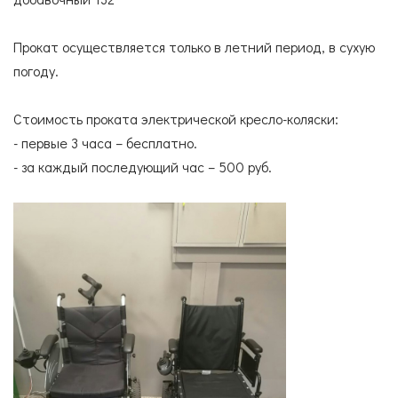
Согласие с
правилами поведения в зоопарке
СПЕЦИАЛИСТЫ
УСЛУГИ
Согласие с
правилами покупки электронных
Прокат осуществляется только в летний период, в сухую
билетов
погоду.
ГОСТЕВАЯ КНИГА
ОКАЗАТЬ ПОМОЩЬ
Стоимость проката электрической кресло-коляски:
- первые 3 часа – бесплатно.
- за каждый последующий час – 500 руб.
НАШИ ДРУЗЬЯ