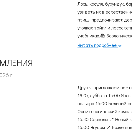
Лось, косуля, бурундук, б
увидеть их в естественн
птицы предпочитают держ
уголках тайги и лесостеп
учебниках.📚 Зоологичес
взглядом, увидеть, какие
Читать подробнее
представлены практичес
от бурых медведей до кро
МЛЕНИЯ
перемещающиеся о террит
026 г.
знакомство с сибирской 
живёт с тобой на одной 
Друзья, приглашаем вас н
краю. Когда узнаёшь, что
18.07, суббота 15:00 Ява
обновляет подстилку в с
вольера 15:00 Беличий с
слаженной командой, а п
Орнитологический компле
может различать следы та
15:30 Сервалы 📍 Новый к
вокруг становится други
16:00 Ягуары 📍 Возле п
каждому его обитателю.☘