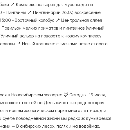
баки 📍 Комплекс вольеров для муравьедов и
0 - Пингвины 📍 Пингвинарий 26.07, воскресенье
 15:00 - Восточный колобус 📍 Центральная аллея
 Павильон мелких приматов и пингвинов (уличный
 Уличный вольер на повороте к новому комплексу
ервалы 📍 Новый комплекс с гиенами возле старого
Сиаманги 📍 Уличная экспозиция тропических
 📷 Е. Черненко
ая в Новосибирском зоопарке!🦊 Сегодня, 19 июля,
риглашает гостей на День животных родного края —
ся в нашем зоологическом парке много лет назад и
В суете повседневной жизни мы редко задумываемся
 нами — B сибирских лесах, полях и на водоёмах.