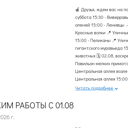
🍎 Друзья, ждем вас на п
суббота 15:30 - Виверров
оленей 15:00 - Ленивцы 
Красные волки 📍 Уличны
15:00 - Пеликаны 📍 Ули
гигантского муравьеда 1
животных 🗓️ 02.08, воск
Павильон мелких приматов
Центральная аллея возле 
Центральная аллея 15:00 
Харзы 📍 Аллея к комплек
Читать подробнее
кустарниковых собак (ули
между барсами и тиграми
ИМ РАБОТЫ С 01.08
детям, и взрослым! 📷Е. 
2026 г.