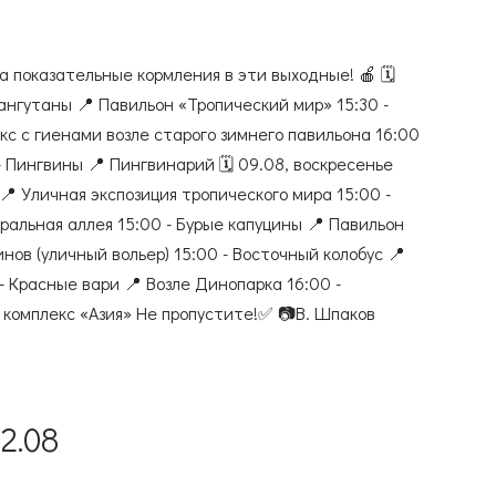
а показательные кормления в эти выходные! 🍎 🗓️
рангутаны 📍 Павильон «Тропический мир» 15:30 -
кс с гиенами возле старого зимнего павильона 16:00
- Пингвины 📍 Пингвинарий 🗓️ 09.08, воскресенье
 Уличная экспозиция тропического мира 15:00 -
ральная аллея 15:00 - Бурые капуцины 📍 Павильон
нов (уличный вольер) 15:00 - Восточный колобус 📍
- Красные вари 📍 Возле Динопарка 16:00 -
 комплекс «Азия» Не пропустите!✅ 📷В. Шпаков
2.08