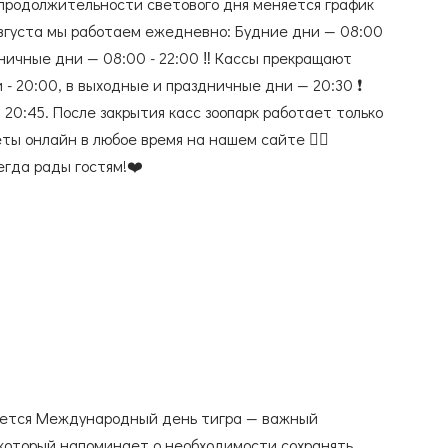
м продолжительности светового дня меняется график
 августа мы работаем ежедневно: Будние дни — 08:00
ничные дни — 08:00 - 22:00 ‼️ Кассы прекращают
 - 20:00, в выходные и праздничные дни — 20:30 ❗️
20:45. После закрытия касс зоопарк работает только
ты онлайн в любое время на нашем сайте 👉🏻
сегда рады гостям!❤️
чается Международный день тигра — важный
 который напоминает о необходимости сохранять