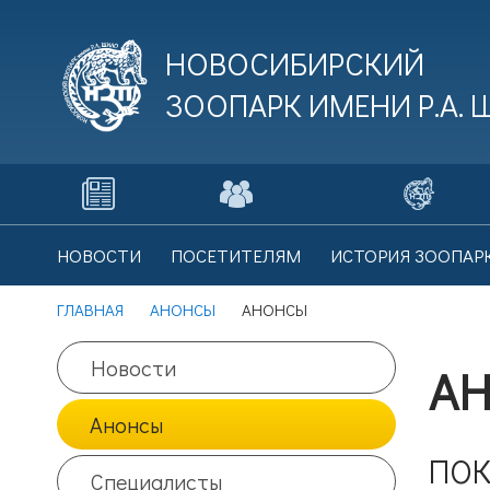
НОВОСИБИРСКИЙ
ЗООПАРК ИМЕНИ
Р.А.
В
НОВОСТИ
ПОСЕТИТЕЛЯМ
ИСТОРИЯ ЗООПАР
Це
ГЛАВНАЯ
АНОНСЫ
АНОНСЫ
Новости
А
В
Анонсы
Це
ПОК
Специалисты