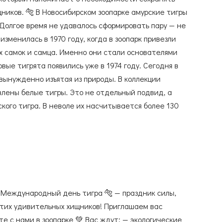
ников. 🐅 В Новосибирском зоопарке амурские тигры
 Долгое время не удавалось сформировать пару — не
изменилась в 1970 году, когда в зоопарк привезли
ух самок и самца. Именно они стали основателями
вые тигрята появились уже в 1974 году. Сегодня в
 вынужденно изъятая из природы. В коллекции
лены белые тигры. Это не отдельный подвид, а
кого тигра. В неволе их насчитывается более 130
оде последний белый тигр был застрелен в 1958 году.
кий зоопарк прибыл белый тигрёнок по имени Кови.
от день вместе с нами. Международный день тигра
ь этих удивительных животных вживую и узнать о
ерритории Зоопарка с 12:00 до 17:00: —
 — раскраски для детей — приятные сюрпризы и
 Международный день тигра 🐅 — праздник силы,
ных участников 🎁 Лекции и экскурсии помогут лучше
этих удивительных хищников! Приглашаем вас
системе и важность их сохранения. 📷 В. Габов
е с нами в зоопарке 💚 Вас ждут: — экологические