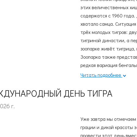
этих величественных хищ
содержатся с 1960 года.
хватало самца. Ситуация 
трёх молодых тигров: дв
тигриной династии, а пер
зоопарке живёт тигрица,
Зоопарка также представ
редкая вариация бенгальс
особей, тогда как в прир
Читать подробнее
В 2024 году в Новосибирс
Приглашаем провести эт
ДУНАРОДНЫЙ ДЕНЬ ТИГРА
— отличный повод увидет
026 г.
них больше. Сегодня на т
экологические викторины
Уже завтра мы отмечаем
подарки для самых актив
грации и дикой красоты 
понять роль тигров в эко
провести этот день вмест