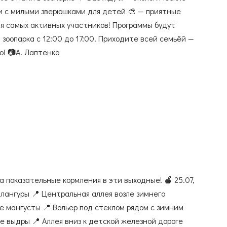
и с милыми зверюшками для детей 🎨 — приятные
ля самых активных участников! Программы будут
зоопарка с 12:00 до 17:00. Приходите всей семьёй —
о! 📷А. Лаптенко
а показательные кормления в эти выходные! 🍎 25.07,
 лангуры 📍 Центральная аллея возле зимнего
е мангусты 📍 Вольер под стеклом рядом с зимним
е выдры 📍 Аллея вниз к детской железной дороге