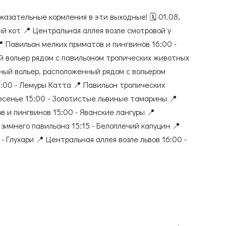
оказательные кормления в эти выходные! 🗓️ 01.08,
ый кот 📍 Центральная аллея возле смотровой у
 Павильон мелких приматов и пингвинов 16:00 -
й вольер рядом с павильоном тропических животных
чный вольер, расположенный рядом с вольером
5:00 - Лемуры Катта 📍 Павильон тропических
ресенье 15:00 - Золотистые львиные тамарины 📍
 и пингвинов 15:00 - Яванские лангуры 📍
зимнего павильона 15:15 - Белоплечий капуцин 📍
- Глухари 📍 Центральная аллея возле львов 16:00 -
су Азия 15:00 - Капибара 📍 Комплекс муравьедов и
чный вольер) 15:30 - Каракал 📍 Центральная аллея
 🤗 Приходите к нам в зоопарк — будет интересно и
Акиньшина