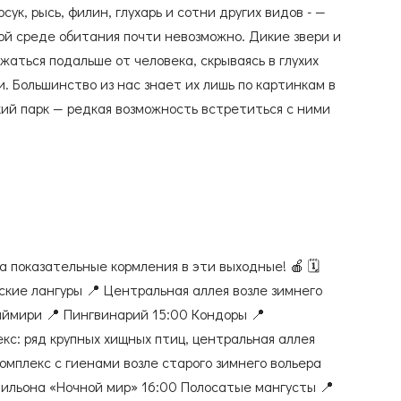
арсук, рысь, филин, глухарь и сотни других видов - —
ой среде обитания почти невозможно. Дикие звери и
аться подальше от человека, скрываясь в глухих
и. Большинство из нас знает их лишь по картинкам в
кий парк — редкая возможность встретиться с ними
 они на самом деле. В коллекции Зоопарка
ки все виды млекопитающих, обитающих в Сибири, —
шеных ласок. А белки и бурундук, свободно
ории Зоопарка, дополняют эту картину, делая
природой по-настоящему живым. Знания о тех, кто
земле, — это основа настоящей любви к родному
а показательные кормления в эти выходные! 🍎 🗓️
 барсук — образец чистоплотности и каждую весну
нские лангуры 📍 Центральная аллея возле зимнего
воей норе, бобры умеют договариваться и работать
аймири 📍 Пингвинарий 15:00 Кондоры 📍
устельга видит в ультрафиолетовом спектре и
кс: ряд крупных хищных птиц, центральная аллея
м, где человеческий глаз не заметит ничего, - мир
омплекс с гиенами возле старого зимнего вольера
м. Он наполняется смыслом, красками и уважением к
авильона «Ночной мир» 16:00 Полосатые мангусты 📍
️ Ко Дню животных родного края в Зоопарке