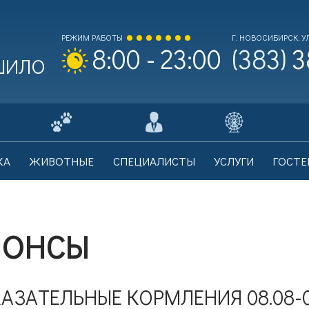
РЕЖИМ РАБОТЫ
Г. НОВОСИБИРСК, УЛ
(383)
3
8:00 - 23:00
 ШИЛО
ходной билет Взрослый
0
КА
ЖИВОТНЫЕ
СПЕЦИАЛИСТЫ
УСЛУГИ
ГОСТЕ
на билета: 700 рублей.
НОНСЫ
ходной билет Льготный
0
на билета: 350 рублей.
АЗАТЕЛЬНЫЕ КОРМЛЕНИЯ 08.08-0