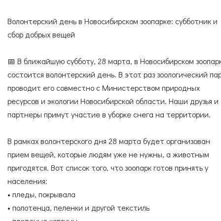
Согласие с
правилами поведения в зоопарке
СПЕЦИАЛИСТЫ
УСЛУГИ
Согласие с
правилами покупки электронных
Волонтерский день в Новосибирском зоопарке: субботник и
билетов
сбор добрых вещей
📅 В ближайшую субботу, 28 марта, в Новосибирском зоопар
ГОСТЕВАЯ КНИГА
ОКАЗАТЬ ПОМОЩЬ
состоится волонтерский день. В этот раз зоологический па
проводит его совместно с Министерством природных
ресурсов и экологии Новосибирской области. Наши друзья и
партнеры примут участие в уборке снега на территории.
НАШИ ДРУЗЬЯ
В рамках волонтерского дня 28 марта будет организован
прием вещей, которые людям уже не нужны, а животным
пригодятся. Вот список того, что зоопарк готов принять у
населения:
• пледы, покрывала
• полотенца, пеленки и другой текстиль
• плетеные корзины