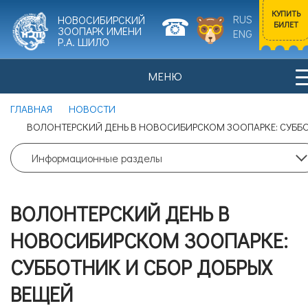
КУПИТЬ
RUS
НОВОСИБИРСКИЙ
БИЛЕТ
ЗООПАРК ИМЕНИ
ENG
Р.А. ШИЛО
МЕНЮ
Входной билет
ГЛАВНАЯ
НОВОСТИ
Взрослый
0
ВОЛОНТЕРСКИЙ ДЕНЬ В НОВОСИБИРСКОМ ЗООПАРКЕ: СУББО
НОВОСТИ
ПОСЕТИТЕЛЯМ
Цена билета: 700 рублей.
Информационные разделы
Входной билет
ВОЛОНТЕРСКИЙ ДЕНЬ В
Льготный
0
ИСТОРИЯ ЗООПАРКА
ЖИВОТНЫЕ
НОВОСИБИРСКОМ ЗООПАРКЕ:
Цена билета: 350 рублей.
СУББОТНИК И СБОР ДОБРЫХ
ВЕЩЕЙ
Согласие на обработку
персональных данных