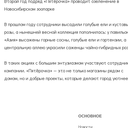
Согласие с
правилами поведения в зоопарке
Второй год подряд «Пятёрочка» проводит озеленение в
СПЕЦИАЛИСТЫ
УСЛУГИ
Согласие с
правилами покупки электронных
Новосибирском зоопарке
билетов
В прошлом году сотрудники высадили голубые ели и кустов
розы, а нынешней весной коллекция пополнилась: у павильо
ГОСТЕВАЯ КНИГА
ОКАЗАТЬ ПОМОЩЬ
«Азия» высажены горные сосны, голубые ели и гортензии, а
центральную аллею украсили саженцы чайно-гибридных роз
В таких акциях с большим энтузиазмом участвуют сотрудни
НАШИ ДРУЗЬЯ
компании. «Пятёрочка» — это не только магазины рядом с
домом, но и добрые проекты, которые делают город уютнее
ОСНОВНОЕ
Новости