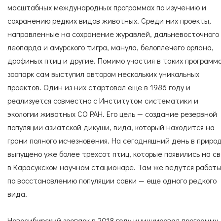
масштабных международных программах по изучению и
сохранению редких видов животных. Среди них проекты,
направленные на сохранение журавлей, дальневосточного
леопарда и амурского тигра, манула, белоплечего орлана,
дрофиных птиц и другие. Помимо участия в таких программа
зоопарк сам выступил автором нескольких уникальных
проектов. Один из них стартовал еще в 1986 году и
реализуется совместно с Институтом систематики и
экологии животных СО РАН. Его цель — создание резервной
популяции азиатской дикуши, вида, который находится на
грани полного исчезновения. На сегодняшний день в приро
выпущено уже более трехсот птиц, которые появились на с
в Карасукском научном стационаре. Там же ведутся работ
по восстановлению популяции савки — еще одного редкого
вида.
Новосибирский зоопарк в 2018 году инициировал программу