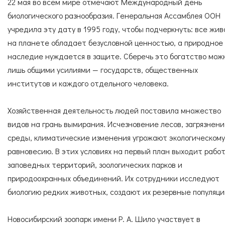
Согласие с
правилами поведения в зоопарке
22 мая во всем мире отмечают Международный день
СПЕЦИАЛИСТЫ
УСЛУГИ
Согласие с
правилами покупки электронных
биологического разнообразия. Генеральная Ассамблея ООН
билетов
учредила эту дату в 1995 году, чтобы подчеркнуть: все жив
на планете обладает безусловной ценностью, а природное
наследие нуждается в защите. Сберечь это богатство мож
ГОСТЕВАЯ КНИГА
ОКАЗАТЬ ПОМОЩЬ
лишь общими усилиями — государств, общественных
институтов и каждого отдельного человека.
Хозяйственная деятельность людей поставила множество
НАШИ ДРУЗЬЯ
видов на грань вымирания. Исчезновение лесов, загрязнен
среды, климатические изменения угрожают экологическому
равновесию. В этих условиях на первый план выходит рабо
заповедных территорий, зоологических парков и
природоохранных объединений. Их сотрудники исследуют
биологию редких животных, создают их резервные популяци
Новосибирский зоопарк имени Р. А. Шило участвует в