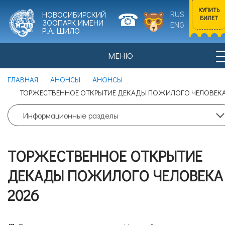
КУПИТЬ
RUS
НОВОСИБИРСКИЙ
БИЛЕТ
ЗООПАРК ИМЕНИ
ENG
Р.А. ШИЛО
МЕНЮ
Входной билет
ГЛАВНАЯ
АНОНСЫ
АНОНСЫ
Взрослый
0
ТОРЖЕСТВЕННОЕ ОТКРЫТИЕ ДЕКАДЫ ПОЖИЛОГО ЧЕЛОВЕКА
НОВОСТИ
ПОСЕТИТЕЛЯМ
Цена билета: 700 рублей.
Информационные разделы
Входной билет
ТОРЖЕСТВЕННОЕ ОТКРЫТИЕ
Льготный
0
ИСТОРИЯ ЗООПАРКА
ЖИВОТНЫЕ
ДЕКАДЫ ПОЖИЛОГО ЧЕЛОВЕКА
Цена билета: 350 рублей.
2026
Согласие на обработку
персональных данных