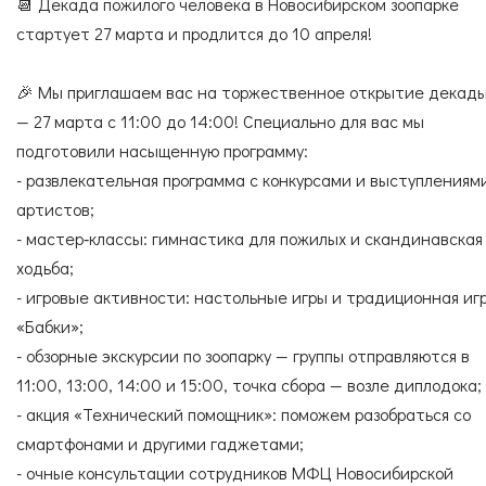
Согласие с
правилами поведения в зоопарке
📆 Декада пожилого человека в Новосибирском зоопарке
СПЕЦИАЛИСТЫ
УСЛУГИ
Согласие с
правилами покупки электронных
стартует 27 марта и продлится до 10 апреля!
билетов
🎉 Мы приглашаем вас на торжественное открытие декад
— 27 марта с 11:00 до 14:00! Специально для вас мы
ГОСТЕВАЯ КНИГА
ОКАЗАТЬ ПОМОЩЬ
подготовили насыщенную программу:
- развлекательная программа с конкурсами и выступлениям
артистов;
- мастер‑классы: гимнастика для пожилых и скандинавская
НАШИ ДРУЗЬЯ
ходьба;
- игровые активности: настольные игры и традиционная иг
«Бабки»;
- обзорные экскурсии по зоопарку — группы отправляются в
11:00, 13:00, 14:00 и 15:00, точка сбора — возле диплодока;
- акция «Технический помощник»: поможем разобраться со
смартфонами и другими гаджетами;
- очные консультации сотрудников МФЦ Новосибирской