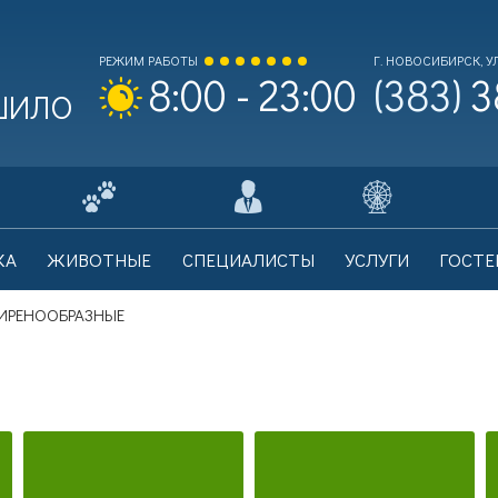
РЕЖИМ РАБОТЫ
Г. НОВОСИБИРСК, УЛ
(383)
3
8:00 - 23:00
 ШИЛО
ходной билет Взрослый
0
КА
ЖИВОТНЫЕ
СПЕЦИАЛИСТЫ
УСЛУГИ
ГОСТЕ
на билета: 700 рублей.
ИРЕНООБРАЗНЫЕ
ходной билет Льготный
0
на билета: 350 рублей.