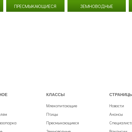
Согласие на обработку
персональных данных
ПРЕСМЫКАЮЩИЕСЯ
ЗЕМНОВОДНЫЕ
Согласие с
правилами поведения в зоопарке
Согласие с
правилами покупки электронных билетов
НОЕ
КЛАССЫ
СТРАНИЦ
Млекопитающие
Новости
елям
Птицы
Анонсы
зоопарка
Пресмыкающиеся
Специалист
е
Земноводные
Вакансии