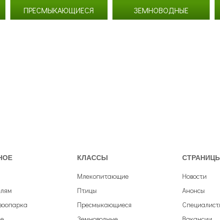
Согласие на обработку
персональных данных
ПРЕСМЫКАЮЩИЕСЯ
ЗЕМНОВОДНЫЕ
Согласие с
правилами поведения в зоопарке
Согласие с
правилами покупки электронных билетов
НОЕ
КЛАССЫ
СТРАНИЦ
Млекопитающие
Новости
елям
Птицы
Анонсы
зоопарка
Пресмыкающиеся
Специалист
е
Земноводные
Вакансии