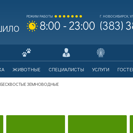
РЕЖИМ РАБОТЫ
Г. НОВОСИБИРСК, УЛ
(383)
3
8:00 - 23:00
 ШИЛО
ходной билет Взрослый
0
КА
ЖИВОТНЫЕ
СПЕЦИАЛИСТЫ
УСЛУГИ
ГОСТЕ
на билета: 700 рублей.
БЕСХВОСТЫЕ ЗЕМНОВОДНЫЕ
ходной билет Льготный
0
на билета: 350 рублей.